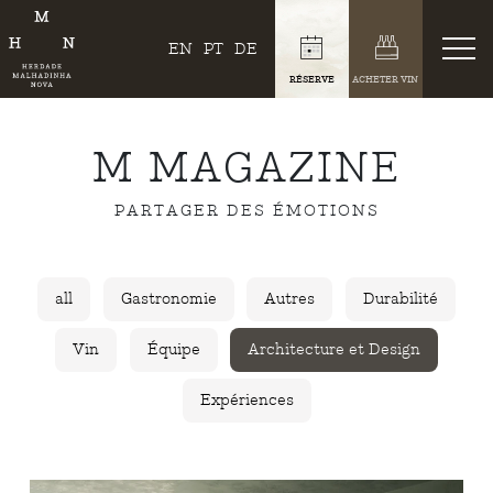
EN
PT
DE
RÉSERVE
ACHETER VIN
M MAGAZINE
PARTAGER DES ÉMOTIONS
all
Gastronomie
Autres
Durabilité
Vin
Équipe
Architecture et Design
Expériences