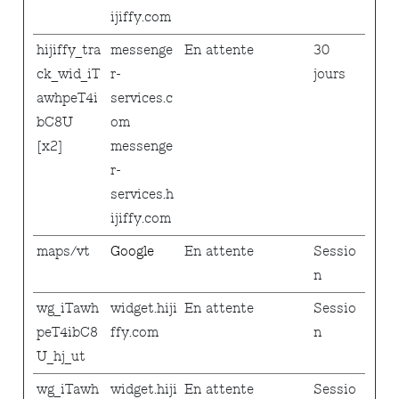
ijiffy.com
hijiffy_tra
messenge
En attente
30
ck_wid_iT
r-
jours
awhpeT4i
services.c
bC8U
om
[x2]
messenge
r-
services.h
ijiffy.com
maps/vt
Google
En attente
Sessio
n
wg_iTawh
widget.hiji
En attente
Sessio
peT4ibC8
ffy.com
n
U_hj_ut
wg_iTawh
widget.hiji
En attente
Sessio