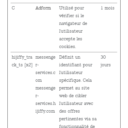
C
Adform
Utilisé pour
1 mois
vérifier si le
navigateur de
l'utilisateur
accepte les
cookies.
hijiffy_tra
messenge
Définit un
30
ck_ts [x2]
r-
identifiant pour
jours
services.c
l'utilisateur
om
spécifique. Cela
messenge
permet au site
r-
web de cibler
services.h
l'utilisateur avec
ijiffy.com
des offres
pertinentes via sa
fonctionnalité de