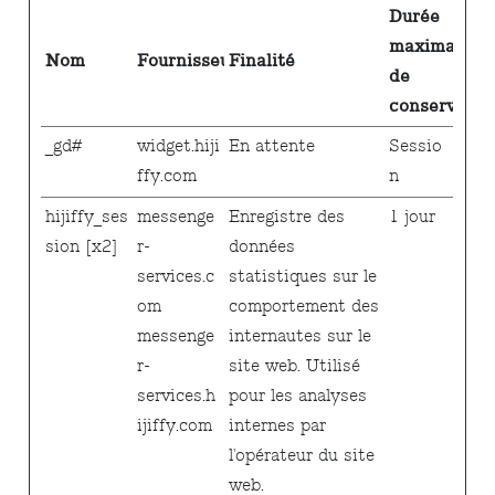
Durée
maximale
Nom
Fournisseur
Finalité
de
conservatio
_gd#
widget.hiji
En attente
Sessio
ffy.com
n
hijiffy_ses
messenge
Enregistre des
1 jour
sion [x2]
r-
données
services.c
statistiques sur le
om
comportement des
messenge
internautes sur le
r-
site web. Utilisé
services.h
pour les analyses
ijiffy.com
internes par
l'opérateur du site
web.