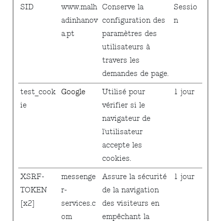
SID
www.malh
Conserve la
Sessio
adinhanov
configuration des
n
a.pt
paramètres des
utilisateurs à
travers les
demandes de page.
test_cook
Google
Utilisé pour
1 jour
ie
vérifier si le
navigateur de
l'utilisateur
accepte les
cookies.
XSRF-
messenge
Assure la sécurité
1 jour
TOKEN
r-
de la navigation
[x2]
services.c
des visiteurs en
om
empêchant la