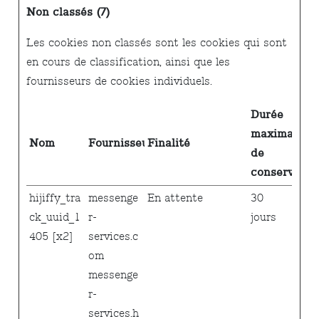
Non classés (7)
Les cookies non classés sont les cookies qui sont
en cours de classification, ainsi que les
fournisseurs de cookies individuels.
Durée
maximale
Nom
Fournisseur
Finalité
de
conservatio
hijiffy_tra
messenge
En attente
30
ck_uuid_1
r-
jours
405 [x2]
services.c
om
messenge
r-
services.h