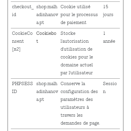
checkout_
shop.malh
Cookie utilisé
15
id
adinhanov
pour le processus
jours
a.pt
de paiement
CookieCo
Cookiebo
Stocke
1
nsent
t
l'autorisation
année
[x2]
d'utilisation de
cookies pour le
domaine actuel
par l'utilisateur
PHPSESS
shop.malh
Conserve la
Sessio
ID
adinhanov
configuration des
n
a.pt
paramètres des
utilisateurs à
travers les
demandes de page.