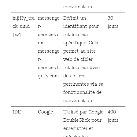
conversation.
hijiffy_tra
messenge
Définit un
30
ck_uuid
r-
identifiant pour
jours
[x2]
services.c
l'utilisateur
om
spécifique. Cela
messenge
permet au site
r-
web de cibler
services.h
l'utilisateur avec
ijiffy.com
des offres
pertinentes via sa
fonctionnalité de
conversation.
IDE
Google
Utilisé par Google
400
DoubleClick pour
jours
enregistrer et
signaler les