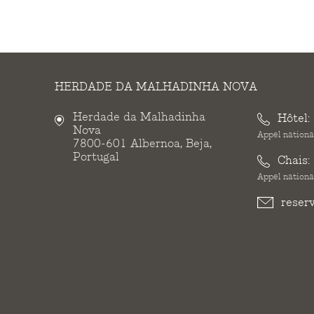
HERDADE DA MALHADINHA NOVA
Herdade da Malhadinha
Hôtel:
Nova
Appel national
7800-601 Albernoa, Beja,
Portugal
Chais:
Appel national
reser