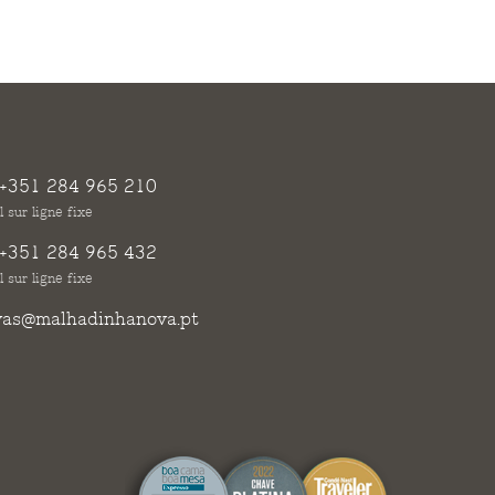
+351 284 965 210
 sur ligne fixe
+351 284 965 432
 sur ligne fixe
vas@malhadinhanova.pt