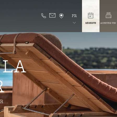
FR
RÉSERVE
ACHETER VIN
 LA
R
...