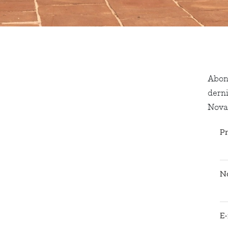
Abon
dern
Nova