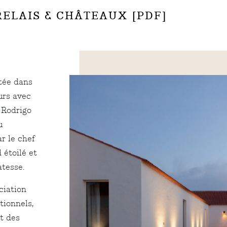
ELAIS & CHÂTEAUX [PDF]
ntée dans
ours avec
 Rodrigo
u
r le chef
 étoilé et
atesse.
ciation
tionnels,
t des