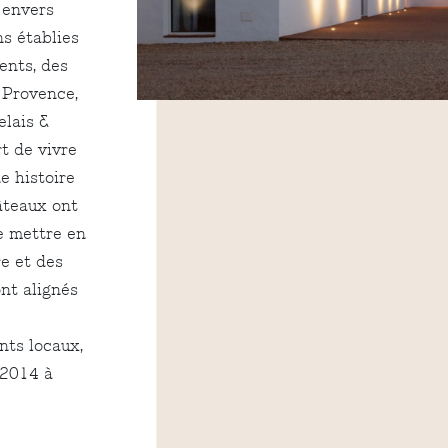
 envers
ns établies
ents, des
 Provence,
elais &
t de vivre
e histoire
âteaux ont
e mettre en
re et des
ont alignés
nts locaux,
 2014 à