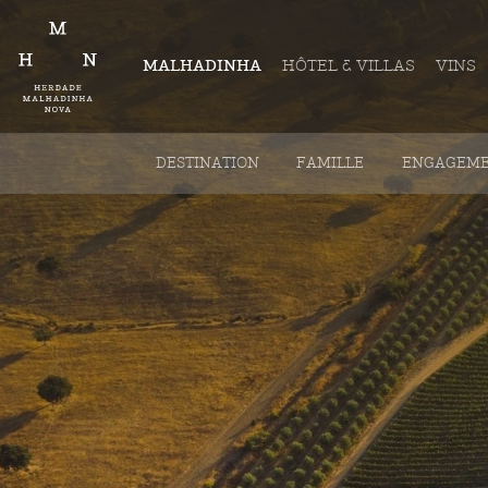
MALHADINHA
HÔTEL & VILLAS
VINS
DESTINATION
FAMILLE
ENGAGEME