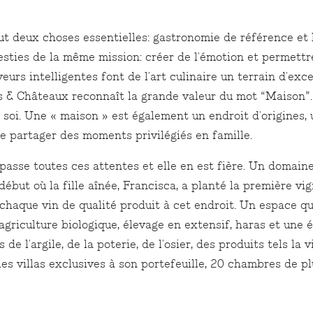
ut deux choses essentielles: gastronomie de référence et 
esties de la même mission: créer de l'émotion et permett
eurs intelligentes font de l'art culinaire un terrain d'e
ais & Châteaux reconnaît la grande valeur du mot “Maison
 soi. Une « maison » est également un endroit d'origines, u
de partager des moments privilégiés en famille.
sse toutes ces attentes et elle en est fière. Un domaine 
 début où la fille aînée, Francisca, a planté la première v
 chaque vin de qualité produit à cet endroit. Un espace qu
riculture biologique, élevage en extensif, haras et une étr
s de l'argile, de la poterie, de l'osier, des produits tels l
s villas exclusives à son portefeuille, 20 chambres de pl