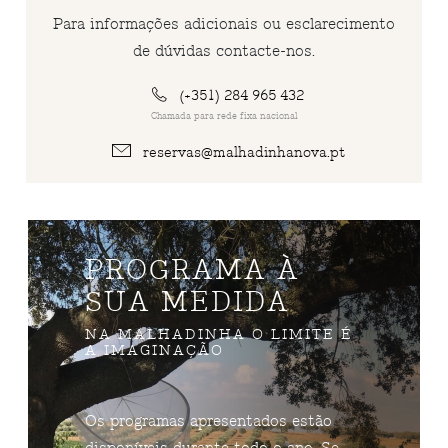
Para informações adicionais ou esclarecimento
de dúvidas contacte-nos.
(+351) 284 965 432
Chamada para rede fixa nacional
reservas@malhadinhanova.pt
PROGRAMA À
SUA MEDIDA
NA MALHADINHA O LIMITE É
A IMAGINAÇÃO
Os programas apresentados estão