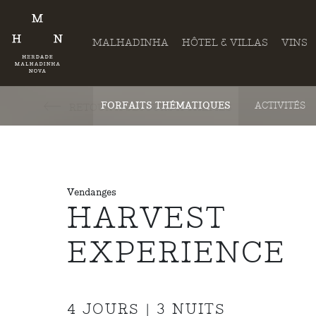
MALHADINHA
HÔTEL & VILLAS
VINS
FORFAITS THÉMATIQUES
ACTIVITÉS
RETOUR À SÉJOURS À THÈMES
Vendanges
HARVEST
EXPERIENCE
4 JOURS | 3 NUITS