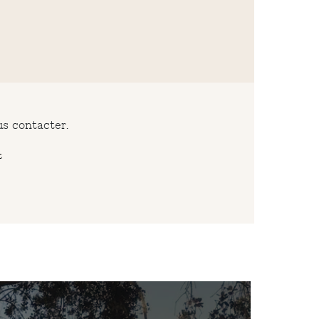
us contacter.
t