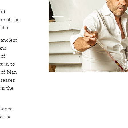
and
one of the
inha!
 ancient
ans
 of
 is, to
, of Man
iseases
in the
stence,
nd the