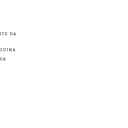
NTE DA
EGUINA
 DA
S