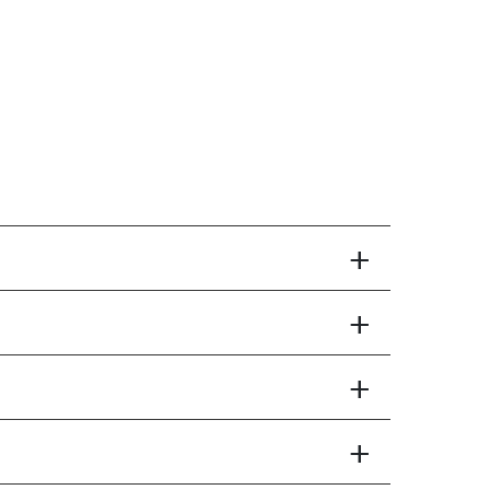
+
+
+
+