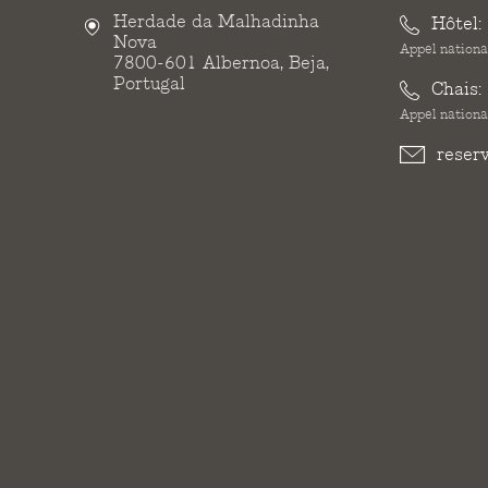
Herdade da Malhadinha
Hôtel:
Nova
Appel national
7800-601 Albernoa, Beja,
Portugal
Chais:
Appel national
reser