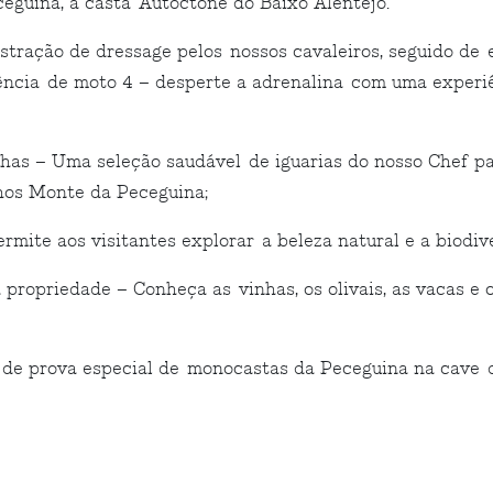
guina, a casta Autóctone do Baixo Alentejo.
ração de dressage pelos nossos cavaleiros, seguido de e
ência de moto 4 – desperte a adrenalina com uma experiê
has – Uma seleção saudável de iguarias do nosso Chef p
os Monte da Peceguina;
rmite aos visitantes explorar a beleza natural e a biodiv
 propriedade – Conheça as vinhas, os olivais, as vacas e
 de prova especial de monocastas da Peceguina na cave d