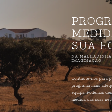
PROGR
MEDID
SUA E
NA MALHADINHA 
IMAGINAÇÃO!
Contacte-nos para p
programa mais adeq
equipa. Podemos de
medida das suas nec