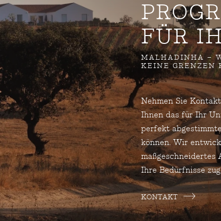
ROGRA
ÜR IH
MALHADINHA – W
KEINE GRENZEN
Nehmen Sie Kontakt 
Ihnen das für Ihr U
perfekt abgestimmt
können. Wir entwick
maßgeschneidertes A
Ihre Bedürfnisse zug
KONTAKT