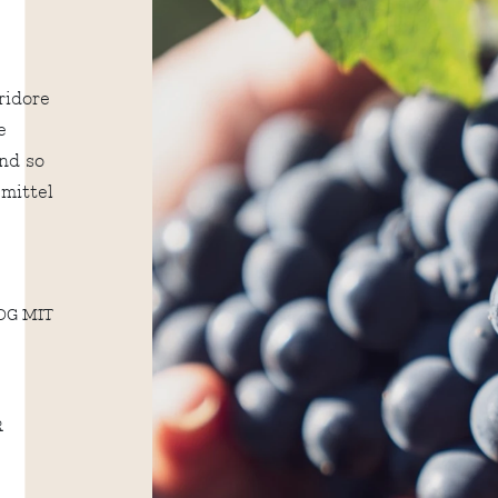
ridore
e
nd so
mittel
OG MIT
R