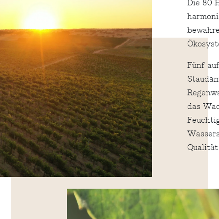
Die 80 
harmonis
bewahre
Ökosyste
Fünf au
Staudäm
Regenwa
das Wac
Feuchti
Wassers
Qualität