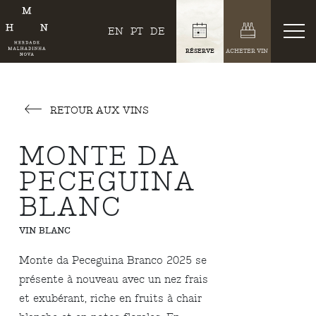
EN
PT
DE
RÉSERVE
ACHETER VIN
RETOUR AUX VINS
MONTE DA
PECEGUINA
BLANC
VIN BLANC
Monte da Peceguina Branco 2025 se
présente à nouveau avec un nez frais
et exubérant, riche en fruits à chair