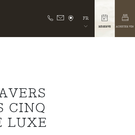
FR
RÉSERVE
ACHETER VIN
RAVERS
S CINQ
E LUXE