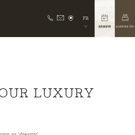
FR
RÉSERVE
ACHETER VIN
YOUR LUXURY
lumn as ‘dreamy’.