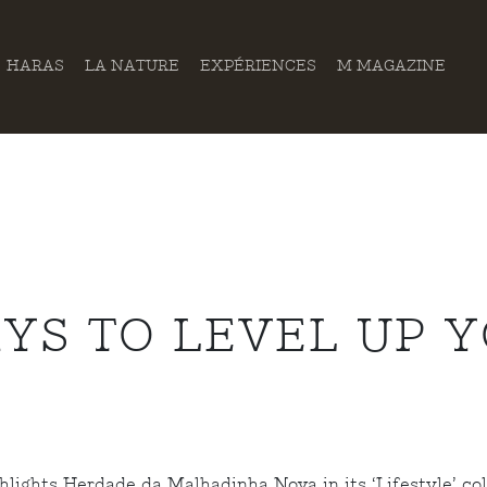
HARAS
LA NATURE
EXPÉRIENCES
M MAGAZINE
YS TO LEVEL UP 
hlights Herdade da Malhadinha Nova in its ‘Lifestyle’ co