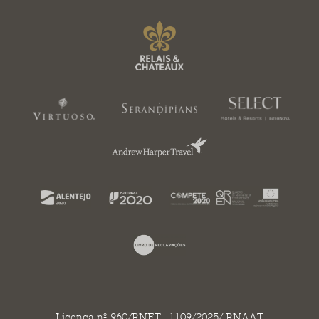
Licença nº 960/RNET . 1109/2025/ RNAAT