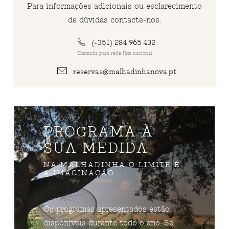
Para informações adicionais ou esclarecimento
de dúvidas contacte-nos.
(+351) 284 965 432
Chamada para rede fixa nacional
reservas@malhadinhanova.pt
PROGRAMA À
SUA MEDIDA
NA MALHADINHA O LIMITE É
A IMAGINAÇÃO
Os programas apresentados estão
disponíveis durante todo o ano. Se