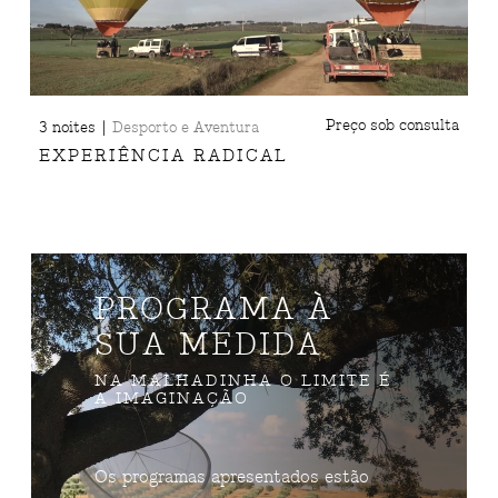
|
Preço sob consulta
3 noites
Desporto e Aventura
EXPERIÊNCIA RADICAL
PROGRAMA À
SUA MEDIDA
NA MALHADINHA O LIMITE É
A IMAGINAÇÃO
Os programas apresentados estão