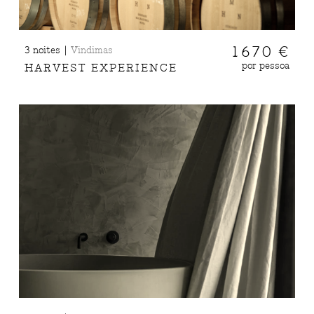
|
1670 €
3 noites
Vindimas
por pessoa
HARVEST EXPERIENCE