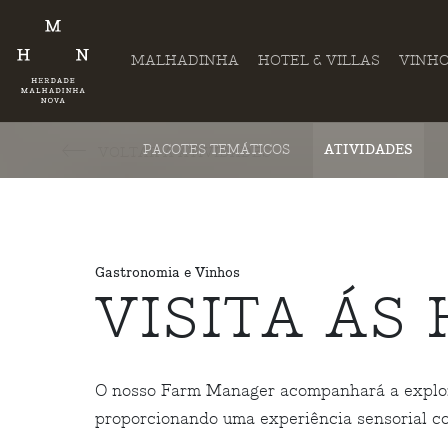
MALHADINHA
HOTEL & VILLAS
VINH
PACOTES TEMÁTICOS
ATIVIDADES
VOLTAR A ATIVIDADES
Gastronomia e Vinhos
VISITA ÁS
O nosso Farm Manager acompanhará a exploraç
proporcionando uma experiência sensorial co