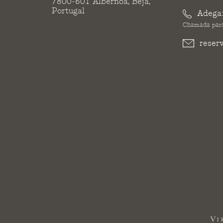
7800-601 Albernoa, Beja,
Portugal
Adega
Chamada para
reser