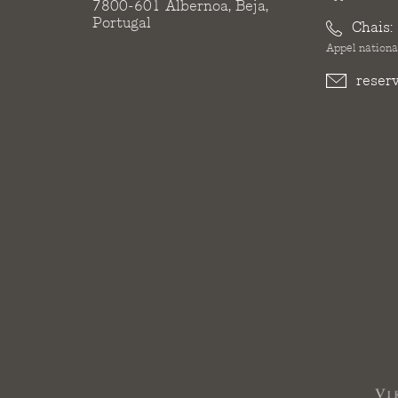
7800-601 Albernoa, Beja,
Portugal
Chais:
Appel national
reser