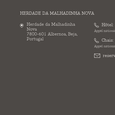
HERDADE DA MALHADINHA NOVA
Herdade da Malhadinha
Hôtel:
Nova
Appel national
7800-601 Albernoa, Beja,
Portugal
Chais:
Appel national
reser