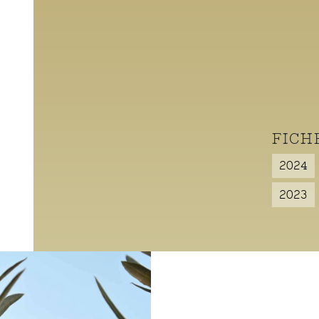
FICH
2024
2023