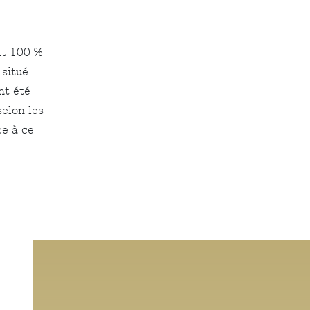
it 100 %
 situé
nt été
selon les
ce à ce