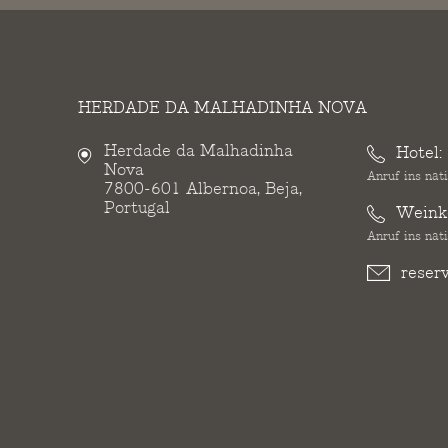
HERDADE DA MALHADINHA NOVA
Herdade da Malhadinha
Hotel:
Nova
Anruf ins nat
7800-601 Albernoa, Beja,
Portugal
Weinke
Anruf ins nat
reser