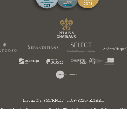
Lizenz Nr. 960/RNET . 1109/2025/ RNAAT
 Geschäftsbedingungen
|
Cookie-Einstellungen
|
Qualitäts- und Na
 2020 - 2026 © Herdade da Malhadinha Nova. Alle Rechte vorbehalten Created by