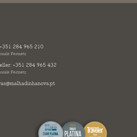
+351 284 965 210
ionale Festnetz
ller:
+351 284 965 432
ionale Festnetz
vas@malhadinhanova.pt