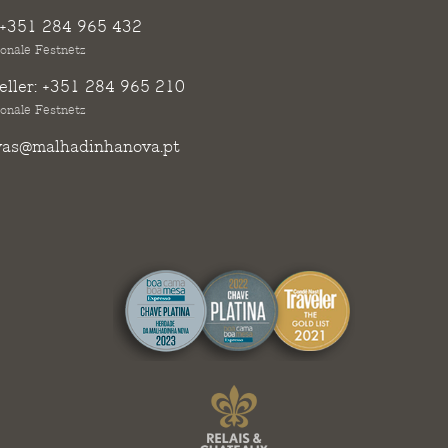
+351 284 965 432
ionale Festnetz
ller:
+351 284 965 210
ionale Festnetz
vas@malhadinhanova.pt