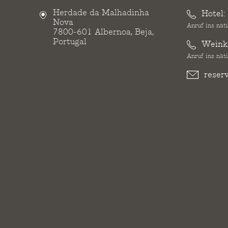
Herdade da Malhadinha
Hotel:
Nova
Anruf ins nat
7800-601 Albernoa, Beja,
Portugal
Weinke
Anruf ins nat
reser