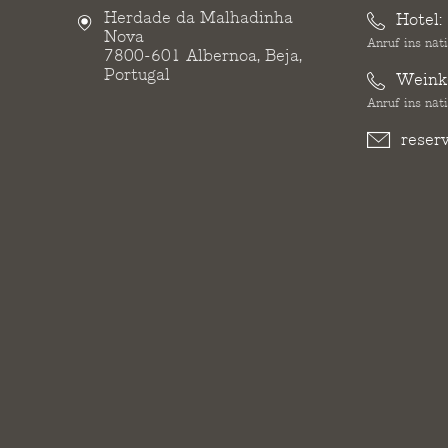
Herdade da Malhadinha
Hotel:
Nova
Anruf ins nat
7800-601 Albernoa, Beja,
Portugal
Weinke
Anruf ins nat
reser