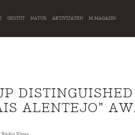
E
GESTÜT
NATUR
AKTIVITÄTEN
M MAGAZIN
P DISTINGUISHED
AIS ALENTEJO” A
 Rádio Elvas.