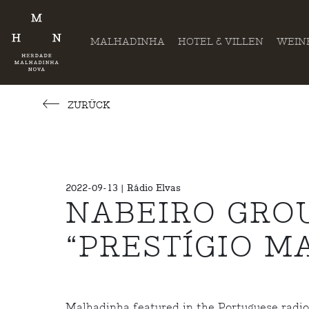
MALHADINHA
HOTEL & VILLEN
WEIN
ZURÜCK
2022-09-13 | Rádio Elvas
NABEIRO GROU
“PRESTÍGIO M
Malhadinha featured in the Portuguese radio