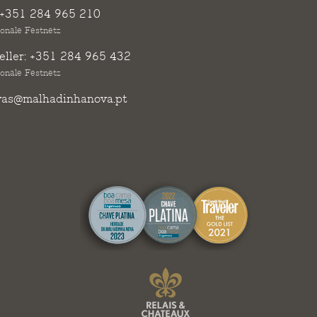
+351 284 965 210
ionale Festnetz
ller:
+351 284 965 432
ionale Festnetz
vas@malhadinhanova.pt