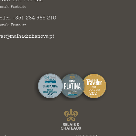
ionale Festnetz
ller:
+351 284 965 210
ionale Festnetz
vas@malhadinhanova.pt