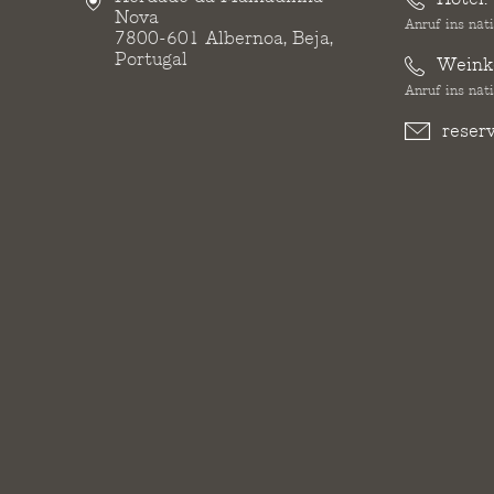
Nova
Anruf ins nat
7800-601 Albernoa, Beja,
Portugal
Weinke
Anruf ins nat
reser