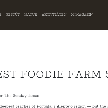
E
GESTÜT
NATUR
AKTIVITÄTEN
M MAGAZIN
EST FOODIE FARM 
er, The Sunday Times.
deepest reaches of Portugal’s Alentejo region — but the 