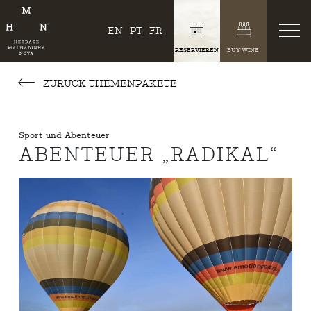
EN
PT
FR
RESERVIEREN
BUY WINE
ZURÜCK THEMENPAKETE
Sport und Abenteuer
ABENTEUER „RADIKAL“