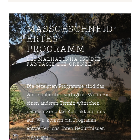
MASSGESCHNEIDE
RTES P
ROGRAMM
BEI MALHADINHA IST DIE
FANTASIE DIE GRENZE
Die gezeigten Programme sind das
ganze Jahr über verfügbar. Wenn Sie
einen anderen Termin wünschen,
nehmen Sie bitte Kontakt mit uns
auf. Wir können ein Programm
entwerfen, das Ihren Bedürfnissen
entspricht.