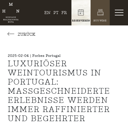
EN
PT
FR
RESERVIEREN
BUY WINE
ZURÜCK
2025-02-04 | Forbes Portugal
LUXURIÖSER
WEINTOURISMUS IN
PORTUGAL:
MASSGESCHNEIDERTE E
RLEBNISSE WERDEN I
MMER RAFFINIERTER U
ND BEGEHRTER