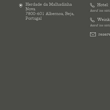
Herdade da Malhadinha
Hotel:
Nova
Anruf ins nat
7800-601 Albernoa, Beja,
Portugal
Weinke
Anruf ins nat
reser