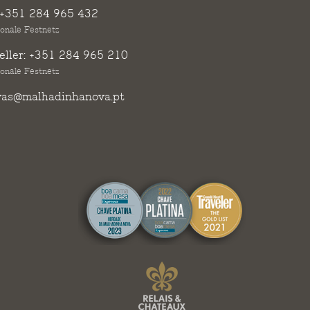
+351 284 965 432
ionale Festnetz
ller:
+351 284 965 210
ionale Festnetz
vas@malhadinhanova.pt