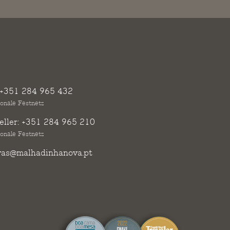
+351 284 965 432
ionale Festnetz
ller:
+351 284 965 210
ionale Festnetz
vas@malhadinhanova.pt