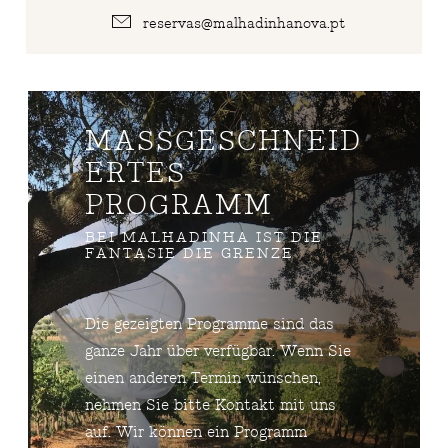
reservas@malhadinhanova.pt
MASSGESCHNEIDE
RTES P
ROGRAMM
BEI MALHADINHA IST DIE
FANTASIE DIE GRENZE
Die gezeigten Programme sind das
ganze Jahr über verfügbar. Wenn Sie
einen anderen Termin wünschen,
nehmen Sie bitte Kontakt mit uns
auf. Wir können ein Programm