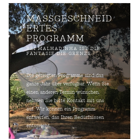
MASSGESCHNEIDE
RTES P
ROGRAMM
BEI MALHADINHA IST DIE
FANTASIE DIE GRENZE
Die gezeigten Programme sind das
ganze Jahr über verfügbar. Wenn Sie
einen anderen Termin wünschen,
nehmen Sie bitte Kontakt mit uns
auf. Wir können ein Programm
entwerfen, das Ihren Bedürfnissen
entspricht.