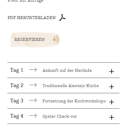
Preis auf Anfrage
PDF HERUNTERLADEN
RESERVIEREN
+
Tag 1
Ankunft auf der Herdade
+
Tag 2
Traditionelle Alentejo-Küche
+
Tag 3
Fortsetzung der Kochworkshops
+
Tag 4
Später Check-out