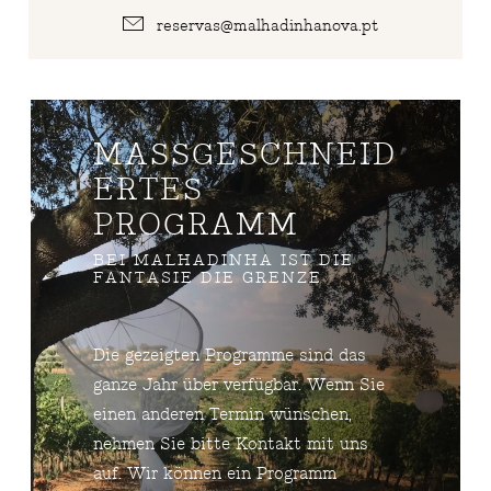
reservas@malhadinhanova.pt
MASSGESCHNEIDE
RTES P
ROGRAMM
BEI MALHADINHA IST DIE
FANTASIE DIE GRENZE
Die gezeigten Programme sind das
ganze Jahr über verfügbar. Wenn Sie
einen anderen Termin wünschen,
nehmen Sie bitte Kontakt mit uns
auf. Wir können ein Programm