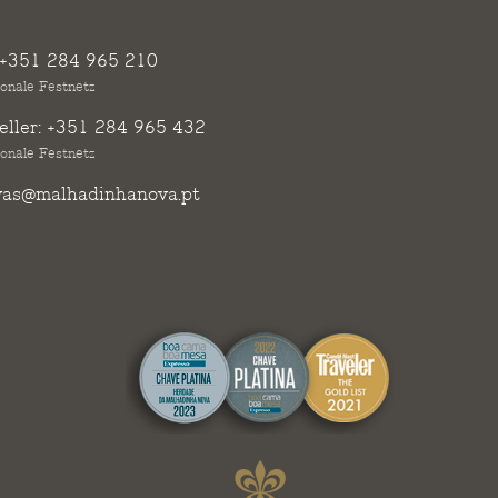
+351 284 965 210
ionale Festnetz
ller:
+351 284 965 432
ionale Festnetz
vas@malhadinhanova.pt