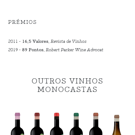
PRÉMIOS
2011 -
16,5 Valores
,
Revista de Vinhos
2019 -
89 Pontos
,
Robert Parker Wine Advocat
OUTROS VINHOS
MONOCASTAS