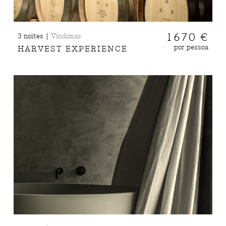
|
1670 €
3 noites
Vindimas
por pessoa
HARVEST EXPERIENCE