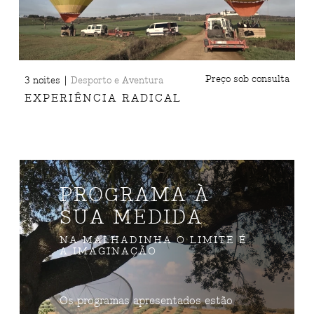
|
Preço sob consulta
3 noites
Desporto e Aventura
EXPERIÊNCIA RADICAL
PROGRAMA À
SUA MEDIDA
NA MALHADINHA O LIMITE É
A IMAGINAÇÃO
Os programas apresentados estão