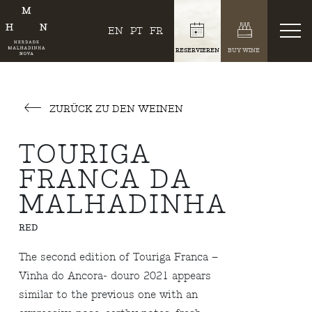
EN
PT
FR
RESERVIEREN
BUY WINE
ZURÜCK ZU DEN WEINEN
TOURIGA
FRANCA DA
MALHADINHA
RED
The second edition of Touriga Franca –
Vinha do Ancora- douro 2021 appears
similar to the previous one with an