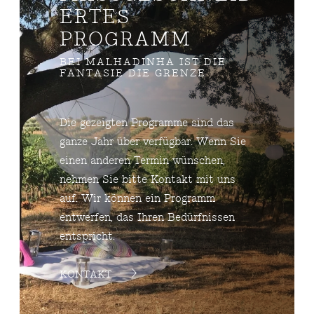
RTES P
ROGRAMM
BEI MALHADINHA IST DIE
FANTASIE DIE GRENZE
Die gezeigten Programme sind das
ganze Jahr über verfügbar. Wenn Sie
einen anderen Termin wünschen,
nehmen Sie bitte Kontakt mit uns
auf. Wir können ein Programm
entwerfen, das Ihren Bedürfnissen
entspricht.
KONTAKT