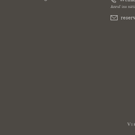
Anruf ins nat
reser