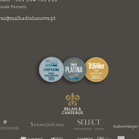
ionale Festnetz
vas@malhadinhanova.pt