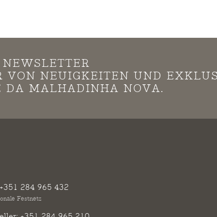
N NEWSLETTER
*R VON NEUIGKEITEN UND EXKLU
 DA MALHADINHA NOVA.
+351 284 965 432
ionale Festnetz
ller:
+351 284 965 210