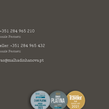
+351 284 965 210
ionale Festnetz
ller:
+351 284 965 432
ionale Festnetz
vas@malhadinhanova.pt