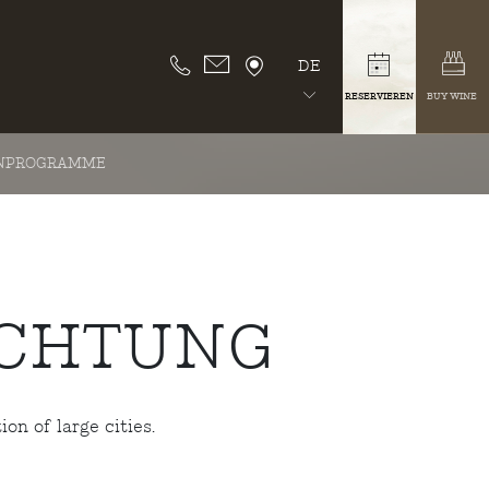
DE
RESERVIEREN
BUY WINE
NPROGRAMME
CHTUNG
on of large cities.