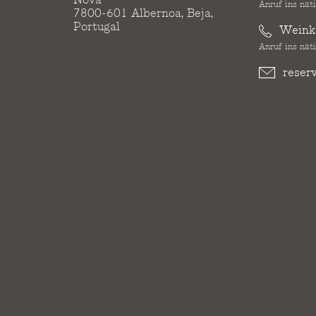
Anruf ins nat
7800-601 Albernoa, Beja,
Portugal
Weinke
Anruf ins nat
reser