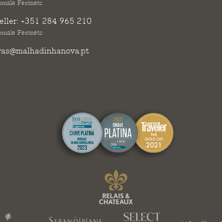
ionale Festnetz
ller:
+351 284 965 210
ionale Festnetz
vas@malhadinhanova.pt